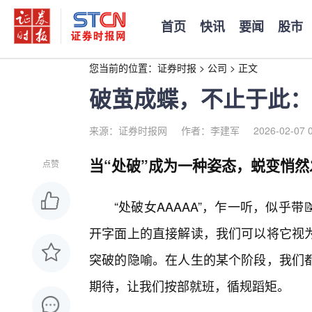
首页
快讯
要闻
股市
您当前的位置：
证券时报
>
公司
>
正文
破茧成蝶，不止于此：
来源：证券时报网
作者：李建军
2026-02-07 
当“处破”成为一种姿态，蜕变悄然
点赞
“处破女AAAAA”，乍一听，似乎
开字面上的直接解读，我们可以将它视
突破的隐喻。在人生的某个阶段，我们
期待，让我们按部就班，循规蹈矩。