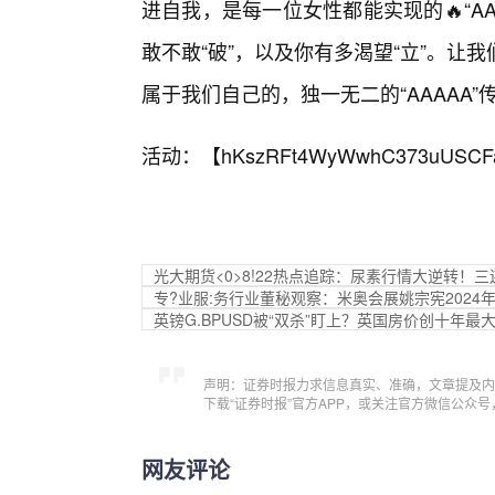
进自我，是每一位女性都能实现的🔥“A
敢不敢“破”，以及你有多渴望“立”。
属于我们自己的，独一无二的“AAAAA”传
活动：【
hKszRFt4WyWwhC373uUSCF
光大期货<0>8!22热点追踪：尿素行情大逆转！
专?业服:务行业董秘观察：米奥会展姚宗宪2024年
英镑G.BPUSD被“双杀”盯上？英国房价创十年
声明：证券时报力求信息真实、准确，文章提及内
下载“证券时报”官方APP，或关注官方微信公众
网友评论